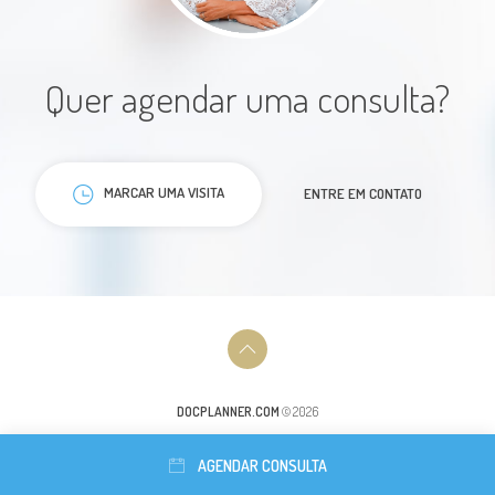
Quer agendar uma consulta?
Dra Lucília é muito atenciosa e
acertiva no tratamento.
MARCAR UMA VISITA
ENTRE EM CONTATO
Paciente
Excelente profissional, fui muito
DOCPLANNER.COM
© 2026
bem atendida. Atenciosa, e
cuidadosa nas avaliações.
AGENDAR CONSULTA