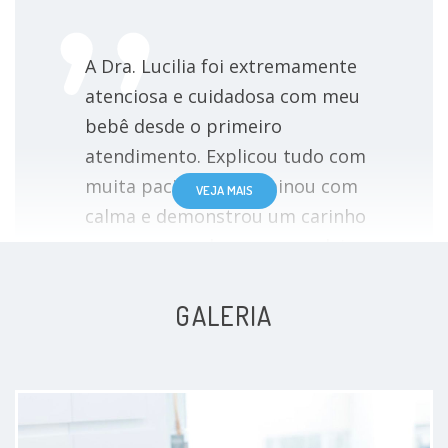
A Dra. Lucilia foi extremamente
atenciosa e cuidadosa com meu
bebê desde o primeiro
atendimento. Explicou tudo com
muita paciência, examinou com
VEJA MAIS
calma e demonstrou um carinho
enorme com ele, o que me deixou
muito mais tranquila como mãe. É
uma profissional humana,
GALERIA
competente e muito dedicada. Me
senti acolhida em todos os
momentos e confio totalmente no
acompanhamento dela. Gratidão