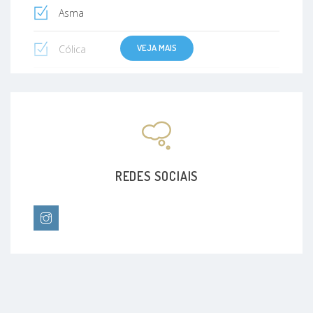
Asma
VEJA MAIS
Cólica
Febre de origem indeterminada
Doenças infecciosas
Prevenção de Doenças Infecciosas
REDES SOCIAIS
infecções Congênitas
Acompanhamento do crescimento e
desenvolvimento da criança
Orientação à gestante no período anti natal