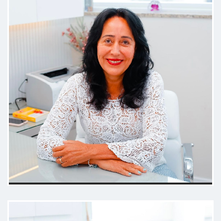
pelo cuidado e atenção com nosso
pequeno!
Paciente
Adorei a Dra. Lucilia. Muito querida!
Com certeza retornarei.
Paciente