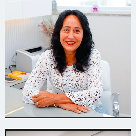
Excelente médica pediatra.
Consultório muito interativo para a
criança.
Paciente
Boa localização, consultório bem
agradável e ótima médica.
Paciente